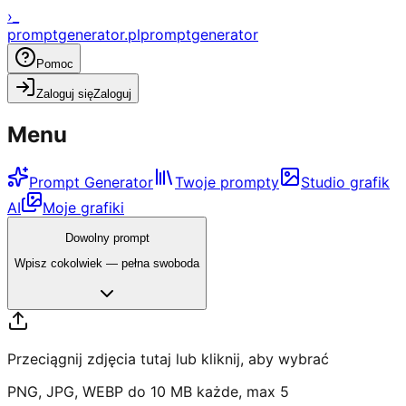
›_
promptgenerator.pl
promptgenerator
Pomoc
Zaloguj się
Zaloguj
Menu
Prompt Generator
Twoje prompty
Studio grafik
AI
Moje grafiki
Dowolny prompt
NOWOŚĆ
Studio Grafik AI
Wpisz cokolwiek — pełna swoboda
Twórz grafiki ze zdjęć lub tekstu — bez designera.
Przeciągnij zdjęcia tutaj lub kliknij, aby wybrać
PNG, JPG, WEBP do 10 MB każde, max
5