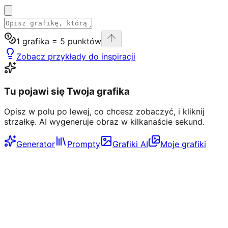
1 grafika =
5
punktów
Zobacz przykłady do inspiracji
Tu pojawi się Twoja grafika
Wypróbuj za darmo →
Opisz w polu po lewej, co chcesz zobaczyć, i kliknij
strzałkę. AI wygeneruje obraz w kilkanaście sekund.
Generator
Prompty
Grafiki AI
Moje grafiki